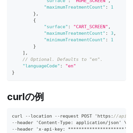
"surface"
:
"HOME_SCREEN"
,
"maximumTreatmentCount"
:
1
}
,
{
"surface"
:
"CART_SCREEN"
,
"maximumTreatmentCount"
:
3
,
"minimumTreatmentCount"
:
1
}
]
,
// Optional. Defaults to "en".
"languageCode"
:
"en"
}
curlの例
curl --location --request POST 'https
:
//apis.
--header 'Content-Type
:
 application/json' \
--header 'x-api-key
:
 *********************' \