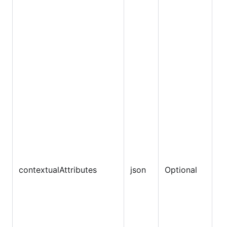
ア
ト
ン
ン
含
contextualAttributes
json
Optional
同