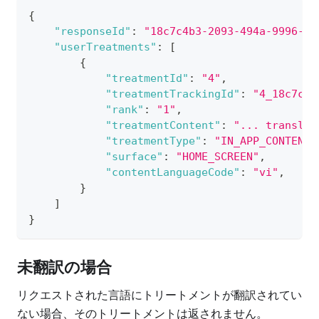
{
"responseId"
:
"18c7c4b3-2093-494a-9996-94
"userTreatments"
:
[
{
"treatmentId"
:
"4"
,
"treatmentTrackingId"
:
"4_18c7c4b
"rank"
:
"1"
,
"treatmentContent"
:
"... translat
"treatmentType"
:
"IN_APP_CONTENT_
"surface"
:
"HOME_SCREEN"
,
"contentLanguageCode"
:
"vi"
,
}
]
}
未翻訳の場合
リクエストされた言語にトリートメントが翻訳されてい
ない場合、そのトリートメントは返されません。