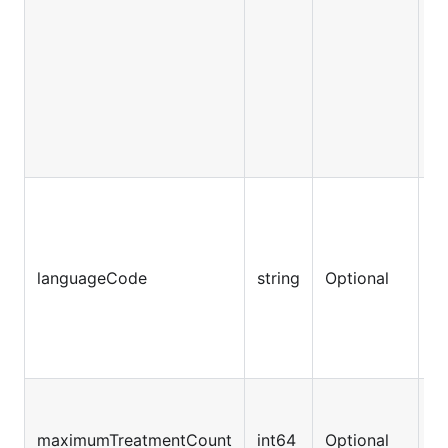
例
ト
ス
4
languageCode
string
Optional
ル
ト
返
ク
大
maximumTreatmentCount
int64
Optional