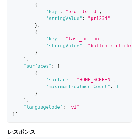
{
"key"
:
"profile_id"
,
"stringValue"
:
"pr1234"
}
,
{
"key"
:
"last_action"
,
"stringValue"
:
"button_x_clicked"
}
]
,
"surfaces"
:
[
{
"surface"
:
"HOME_SCREEN"
,
"maximumTreatmentCount"
:
1
}
]
,
"languageCode"
:
"vi"
}
'
レスポンス