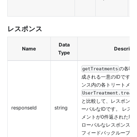
ォ
レスポンス
Data
Name
Descripti
Type
の各呼
getTreatments
成される一意のIDです。
ンス内の各トリートメン
UserTreatment.treat
と比較して、レスポンス
responseId
string
ーバルなIDです。 レス
メントが0件返された場
ローバルなレスポンスI
フィードバックループを