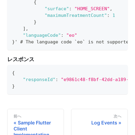
{
"surface"
:
"HOME_SCREEN"
,
"maximumTreatmentCount"
:
1
}
]
,
"languageCode"
:
"eo"
}
' # The language code `eo` is not supported.
レスポンス
{
"responseId"
:
"e9861c48-f8bf-42dd-a189-a4
}
前へ
次へ
Sample Flutter
Log Events
Client
Implementation