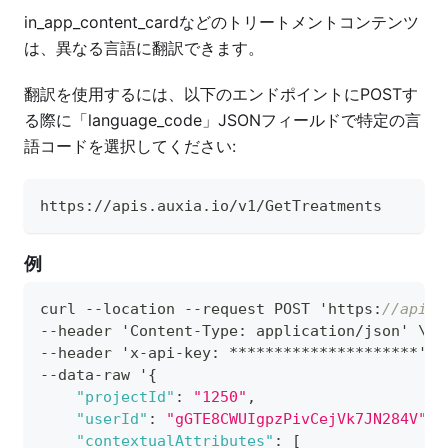
in_app_content_cardなどのトリートメントコンテンツ
は、異なる言語に翻訳できます。
翻訳を使用するには、以下のエンドポイントにPOSTす
る際に「language_code」JSONフィールドで特定の言
語コードを選択してください:
https://apis.auxia.io/v1/GetTreatments
例
curl --location --request POST 'https
:
//apis.
--header 'Content-Type
:
 application/json' \
--header 'x-api-key
:
 *********************' \
--data-raw '
{
"projectId"
:
"1250"
,
"userId"
:
"gGTE8CWUIgpzPivCejVk7JN284V"
,
"contextualAttributes"
:
[