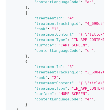
"contentLanguageCode"
:
"en"
,
}
,
{
"treatmentId"
:
"4"
,
"treatmentTrackingId"
:
"4_690e24d8
"rank"
:
"1"
,
"treatmentContent"
:
"{ \"title\": 
"treatmentType"
:
"IN_APP_CONTENT_C
"surface"
:
"CART_SCREEN"
,
"contentLanguageCode"
:
"en"
,
}
,
{
"treatmentId"
:
"3"
,
"treatmentTrackingId"
:
"3_690e24d8
"rank"
:
"2"
,
"treatmentContent"
:
"{ \"title\": 
"treatmentType"
:
"IN_APP_CONTENT_C
"surface"
:
"HOME_SCREEN"
,
"contentLanguageCode"
:
"en"
,
}
]