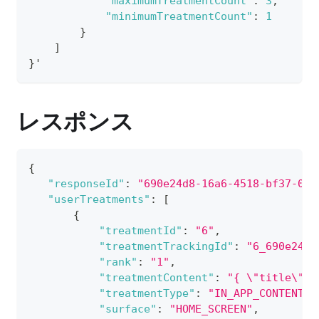
"maximumTreatmentCount"
:
3
,
"minimumTreatmentCount"
:
1
}
]
}
'
レスポンス
{
"responseId"
:
"690e24d8-16a6-4518-bf37-09a
"userTreatments"
:
[
{
"treatmentId"
:
"6"
,
"treatmentTrackingId"
:
"6_690e24d8
"rank"
:
"1"
,
"treatmentContent"
:
"{ \"title\": 
"treatmentType"
:
"IN_APP_CONTENT_C
"surface"
:
"HOME_SCREEN"
,