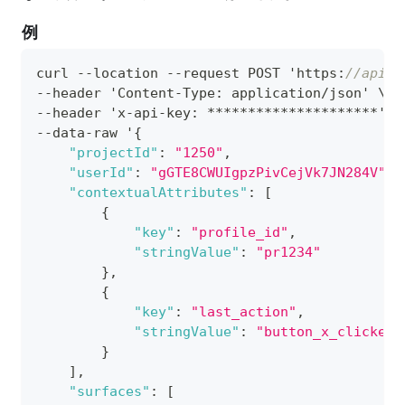
例
curl --location --request POST 'https
:
//apis.
--header 'Content-Type
:
 application/json' \
--header 'x-api-key
:
 *********************' \
--data-raw '
{
"projectId"
:
"1250"
,
"userId"
:
"gGTE8CWUIgpzPivCejVk7JN284V"
,
"contextualAttributes"
:
[
{
"key"
:
"profile_id"
,
"stringValue"
:
"pr1234"
}
,
{
"key"
:
"last_action"
,
"stringValue"
:
"button_x_clicked"
}
]
,
"surfaces"
:
[