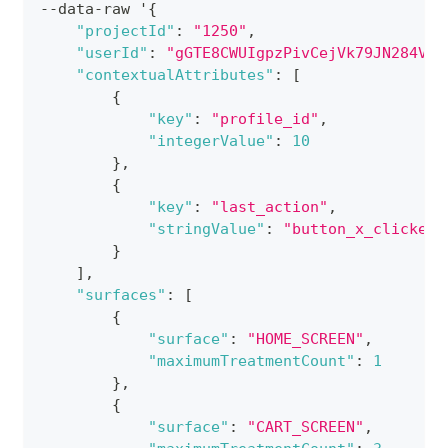
--data-raw '
{
"projectId"
:
"1250"
,
"userId"
:
"gGTE8CWUIgpzPivCejVk79JN284V"
,
"contextualAttributes"
:
[
{
"key"
:
"profile_id"
,
"integerValue"
:
10
}
,
{
"key"
:
"last_action"
,
"stringValue"
:
"button_x_clicked"
}
]
,
"surfaces"
:
[
{
"surface"
:
"HOME_SCREEN"
,
"maximumTreatmentCount"
:
1
}
,
{
"surface"
:
"CART_SCREEN"
,